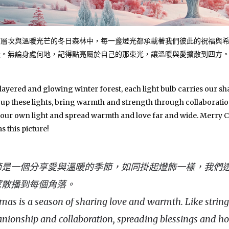
滿層次與溫暖光芒的冬日森林中，每一盞燈光都承載著我們彼此的祝福與
量。無論身處何地，記得點亮屬於自己的那束光，讓溫暖與愛擴散到四方
layered and glowing winter forest, each light bulb carries our sh
 up these lights, bring warmth and strength through collabora
 your own light and spread warmth and love far and wide. Merry C
as this picture!
節是一個分享愛與溫暖的季節，如同掛起燈飾一樣，我們
望散播到每個角落。
mas is a season of sharing love and warmth. Like string
ionship and collaboration, spreading blessings and hop