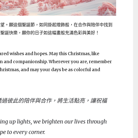
希望。願這個聖誕節，如同掛起燈飾般，在合作與陪伴中找到
。聖誕快樂，願你的日子如這幅畫般充滿色彩與美好！
ared wishes and hopes. May this Christmas, like
tion and companionship. Wherever you are, remember
hristmas, and may your days be as colorful and
透過彼此的陪伴與合作，將生活點亮，讓祝福
ing up lights, we brighten our lives through
e to every corner.